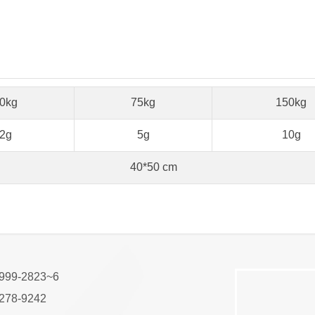
0kg
75kg
150kg
2g
5g
10g
40*50 cm
99-2823~6
78-9242